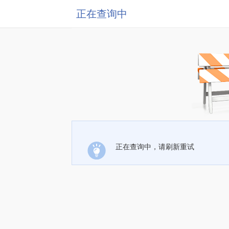
正在查询中
正在查询中，请刷新重试