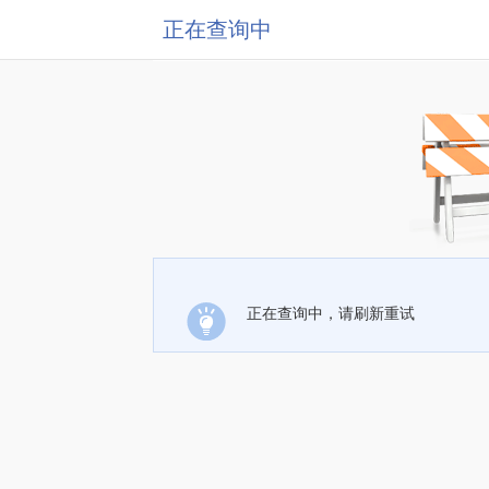
正在查询中
正在查询中，请刷新重试